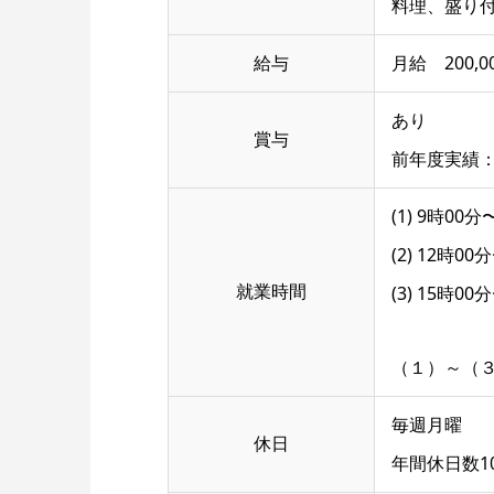
料理、盛り
給与
月給 200,0
あり
賞与
前年度実績：あ
(1) 9時00
(2) 12時00
就業時間
(3) 15時0
（１）～（
毎週月曜
休日
年間休日数1