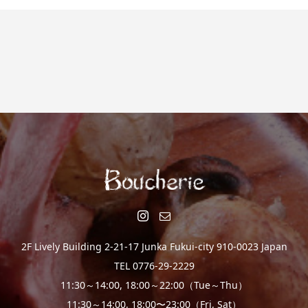
2F Lively Building 2-21-17 Junka Fukui-city 910-0023 Japan
TEL 0776-29-2229
11:30～14:00, 18:00～22:00（Tue～Thu）
11:30～14:00, 18:00〜23:00（Fri, Sat）